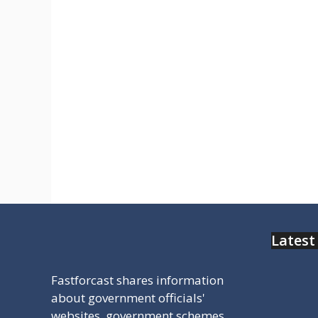
website list best
छतीशगढ स्टेट की वेबसाइट की सभी
वेबसाइट के लिए यहा पर आपके लिए एक साथ
सभी प्रकार की गवर्नमेंट से जुडा हुआ पोर्टल
का ामे और उसका डारेक्ट लिंक आपको
मिल जायेगा साथ ही आपके सरकारी स्कूल का
रिजल्ट भी डेस्क सकते हो
Latest
Fastforcast shares information
about government officials'
websites, government schemes,