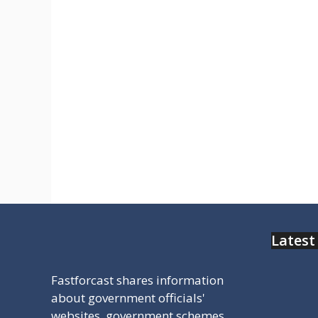
website list best
छतीशगढ स्टेट की वेबसाइट की सभी
वेबसाइट के लिए यहा पर आपके लिए एक साथ
सभी प्रकार की गवर्नमेंट से जुडा हुआ पोर्टल
का ामे और उसका डारेक्ट लिंक आपको
मिल जायेगा साथ ही आपके सरकारी स्कूल का
रिजल्ट भी डेस्क सकते हो
Latest
Fastforcast shares information
about government officials'
websites, government schemes,