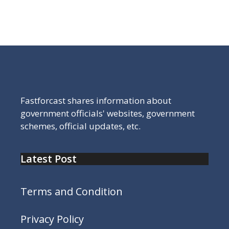
राजस्थान बोर्ड दसवीं का रिजल्ट चेक करने के लिए यहां क्लिक करें,
राजस्थान बोर्ड किसी भी साल का पुराना रिजल्ट कैसे चेक करें
Fastforcast shares information about
government officials' websites, government
schemes, official updates, etc.
Latest Post
Terms and Condition
Privacy Policy