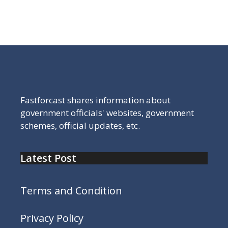
राजस्थान बोर्ड दसवीं का रिजल्ट चेक करने के लिए यहां क्लिक करें,
राजस्थान बोर्ड किसी भी साल का पुराना रिजल्ट कैसे चेक करें
Fastforcast shares information about
government officials' websites, government
schemes, official updates, etc.
Latest Post
Terms and Condition
Privacy Policy